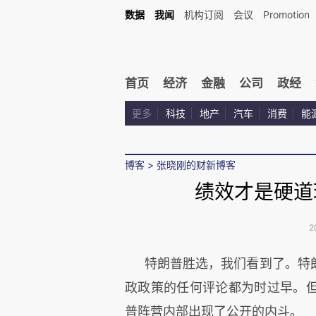
数据
我闻
机构订阅
会议
Promotion
首页
经济
金融
公司
政经
更多
科技
地产
汽车
消费
能
博客
>
张晓刚的财新博客
绩效才是硬道
2
特朗普胜选，我们看到了。特
政政策的任何评论都为时过早。
普阵营内部出现了公开的内斗。