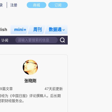
录
注册
商城
订阅
lish
mini+
周刊
数据通
讣闻
张晓刚
59篇文章
47天前更新
曾经为《中国日报》评论撰稿人。后长期
就职财经服务业。