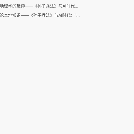
军事地理学的延伸——《孙子兵法》与AI时代：“地形”篇解读之一
孙子论本地知识——《孙子兵法》与AI时代：“行军”篇解读之一