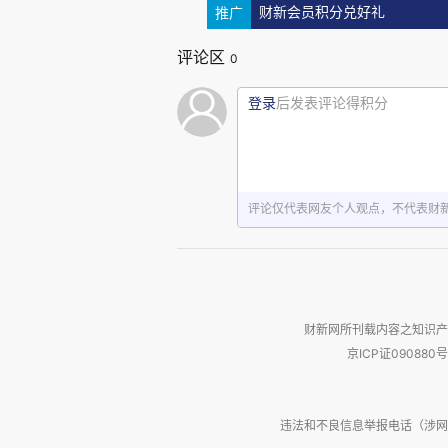
推广
财新会员积分兑好礼
评论区
0
登录
后发表评论得积分
作为对批评者的反击，特朗普
党总统竞选人维维克·拉马斯瓦米（Vi
护，解释为什么顶级科技公司会
评论仅代表网友个人观点，不代表财
聘用“幼稚的”美国人。拉氏对美
庸，蔑视优秀，追捧校队猛男和美
拉马斯瓦米的这些话，不可谓
财新网所刊载内容之知识产
心。美媒纷纷表示不满，有的甚
京ICP证090880号
美国校园文化的不满。曾经在小布什行
说：“搜罗全世界的顶级人才，这
违法和不良信息举报电话（涉网络暴力有
美国生活方式进行侮辱”。