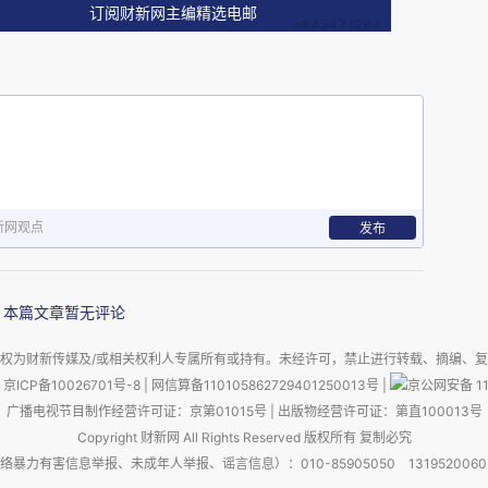
订阅财新网主编精选电邮
任命的政府效率顾问，印度裔企业家、曾经的共和
vek Ramaswamy）在X 平台上为“老乡”辩
招揽外国出生、第一代移民过来的工程师，而不会
新网观点
国文化大加批判，说它长期以来陋习不改，崇尚平
发布
女校花，而不是全优生和奥数冠军。
本篇文章暂无评论
不发自肺腑，却伤害了“美国美国人”的文化自尊
权为财新传媒及/或相关权利人专属所有或持有。未经许可，禁止进行转载、摘编、
至把拉马斯瓦米儿时的遭遇拿出来说事，解释他对
京ICP备10026701号-8
|
网信算备110105862729401250013号
|
京公网安备 11
政当局供职的大牌评论家Scott Jennings
广播电视节目制作经营许可证：京第01015号
|
出版物经营许可证：第直100013号
Copyright 财新网 All Rights Reserved 版权所有 复制必究
一点我认为没毛病，但没必要对美国、美国文化、
害信息举报、未成年人举报、谣言信息）：010-85905050 13195200605 举报邮