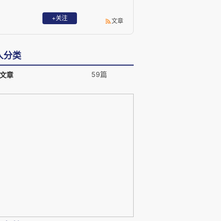
+关注
文章
人分类
59篇
文章