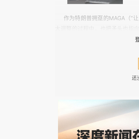
作为特朗普拥趸的MAGA（“
大调整的过程中，也把矛头也指向
星期，在特朗普任命美籍印度人、风险投
Krishnan为白宫人工智能方
社牛的不满。
还