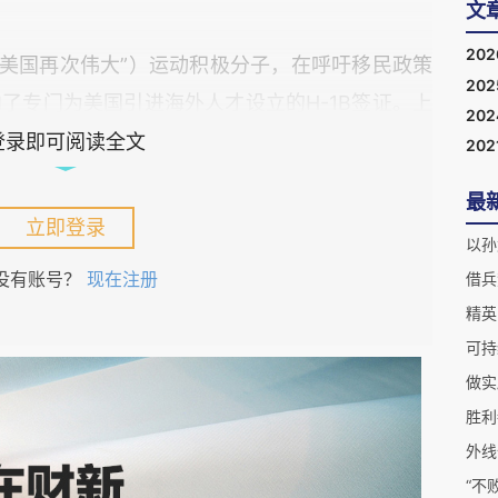
文
20
让美国再次伟大”）运动积极分子，在呼吁移民政策
20
了专门为美国引进海外人才设立的H-1B签证。上
20
资家Sriramanarasimhan （Sriram）
登录即可阅读全文
202
面的高级政策顾问职务以后，引起了MAGA运动中一批
最
立即登录
没有账号？
现在注册
可持
做实